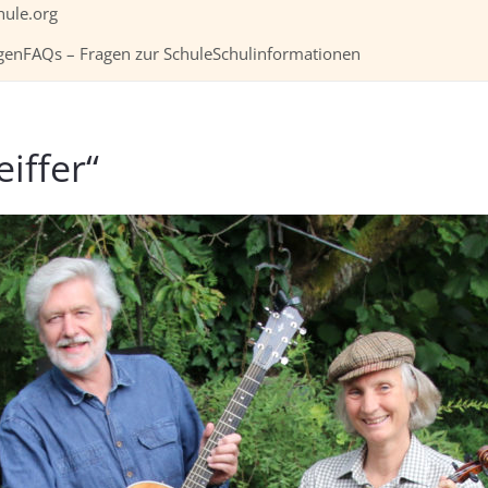
hule.org
gen
FAQs – Fragen zur Schule
Schulinformationen
iffer“