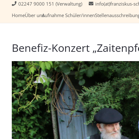
02247 9000 151 (Verwaltung)
info(at)franziskus-sc
Home
Über uns
Aufnahme Schüler/innen
Stellenausschreibun
Benefiz-Konzert „Zaitenpfe