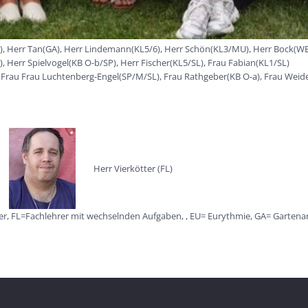
U), Herr Tan(GA), Herr Lindemann(KL5/6), Herr Schön(KL3/MU), Herr Bock(WE)
A), Herr Spielvogel(KB O-b/SP), Herr Fischer(KL5/SL), Frau Fabian(KL1/SL)
(HA), Frau Frau Luchtenberg-Engel(SP/M/SL), Frau Rathgeber(KB O-a), Frau 
Herr Vierkötter (FL)
uer, FL=Fachlehrer mit wechselnden Aufgaben, , EU= Eurythmie, GA= Garte