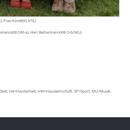
, Frau Korell(KL3/SL)
Weidemann(KB OM-a), Herr Bettermann(KB O-b/MU)
narbeit, HA=Handarbeit, HW=Hauswirtschaft, SP=Sport, MU=Musik,