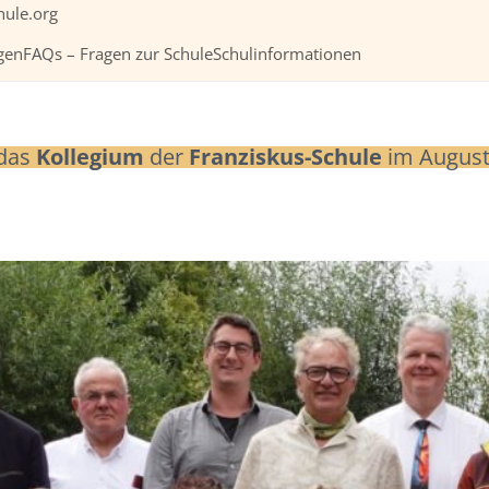
hule.org
gen
FAQs – Fragen zur Schule
Schulinformationen
 das
Kollegium
der
Franziskus-Schule
im August