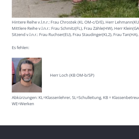
Hintere Reihe v.l.n.r.: Frau Chrostek (KL OM-c/D/E), Herr Lehmann(K
Mittlere Reihe v.l.n.r.: Frau Schmitz(FL), Frau Zähle(HW), Herr Klein(G
Sitzend v.l.n.r.: Frau Ruchser(EU), Frau Staudinger(KL2), Frau Tan
Es fehlen:
Herr Loch (KB OM-b/SP)
Abkürzungen: KL=Klassenlehrer, SL=Schulleitung, KB = Klassenbetre
WE=Werken